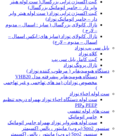
کیت اکسیژن تراپی بزرگسال( ست لوله هیتر
وایر دار – چامبر اتوماتیک بزرگسال)
کیت اکسیژن تراپی نوزاد ( ست لوله هیتر وایر
دار – چامبر اتوماتیک نوزاد)
نازال کانولای بزرگسال ( سایز : اسمال – مدیوم
– لارج )
نازال کانولای نوزاد (سایز های: ایکس اسمال –
اسمال – مدیوم – لارج)
بابل سی پپ نوزاد
کلاه نوزاد
کیت کامل بابل سی پپ
نازال پرونگ نوزاد
دستگاه هیومیدیفایر ( مرطوب کننده نوزاد )
دستگاه هیومیدیفایر پیشرفته مدل VHB20
مخصوص نوزادان (مد های تهاجمی و غیر تهاجمی
)
ست لوله احیاء نوزاد
ست لوله دستگاه احیاء نوزاد بهمراه دریچه تنظیم
PEEP وPIP
ست های لوله تنفسی
چامبر اتوماتیک
ست لوله هیتروایر نوزاد بهمراه چامبر اتوماتیک
سنسور Spo2 (پروپ) مانیتور ، پالس اکسیمتر
سنسور Spo2 (پروپ) مانیتور ، پالس اکسیمتر