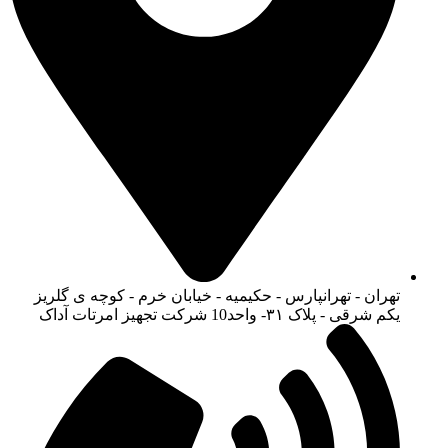
تهران - تهرانپارس - حکیمیه - خیابان خرم - کوچه ی گلریز
یکم شرقی - پلاک ۳۱- واحد10 شرکت تجهیز امرتات آداک