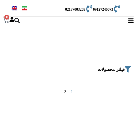
02177003269
09127246673
0
فروشگاه
فیلتر محصولات
2
1