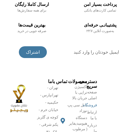
پرداخت بسیار امن
ارسال کاملا رایگان
تمامی کارت‌های بانکی
برای همه سفارش‌ها
پشتیبانـی حرفه‌ای
بهترین قیمت‌ها
به‌صورت آنلاین ۲۴/۷
صرفه جویی در خرید
برای دریافت ترفندهای روزانه مشترک خبرنامه ما شوید
اشتراک
دسترسی
محصولات
تماس باما
سریع
اکسیژن
تهران -
صفحه
تراپی با
تهرانپارس -
اصلی
جریان بالا
حکیمیه -
فروشگاه
بابل سی پپ
خیابان خرم -
نوزاد
ارتباط
کوچه ی گلریز
دستگاه
با ما
هیومیدیفایر
یکم شرقی -
درباره
( مرطوب
ما
پلاک ۳۱-