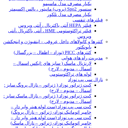
یکبار مصرف مدل ماسیمو
سنسور Spo2 (پروپ) مانیتور ، پالس اکسیمتر
یکبار مصرف مدل نلکور
فیلترهای تنفسی
فیلتر HEPA آنتی باکتریال ، آنتی ویروس
فیلتر تراکئوستومی HME ، آنتی باکتریال ،آنتی
ویروس
کتترها و کانولاهای داخل عروقی – اینفیوژن و اینجکشن
بایونکتور
کتترهای PICC (نوزاد – اطفال – بزرگسال)
مدیریت راه های هوایی
لارنژیال ماسک ( سایز های :ایکس اسمال –
اسمال – مدیوم – لارج )
لوله های تراکئوستومی
نازال سی پپ نوزاد
کیت ژنراتور نوزاد ( ژنراتور – نازال پرونگ سایز :
اسمال – مدیوم – لارج)
کیت ژنراتور نوزاد ( ژنراتور – نازال ماسک سایز :
اسمال – مدیوم – لارج)
کیت سی پپ نوزاد (ست لوله هیتر وایر دار –
چامبر اتوماتیک نوزاد- ژنراتور – نازال پرونگ)
کیت سی پپ نوزاد (ست لوله هیتر وایر دار –
چامبر اتوماتیک نوزاد- ژنراتور – نازال ماسک)