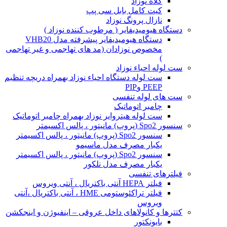
کلاه نوزاد
کیت کامل بابل سی پپ
نازال پرونگ نوزاد
دستگاه هیومیدیفایر ( مرطوب کننده نوزاد )
دستگاه هیومیدیفایر پیشرفته مدل VHB20
مخصوص نوزادان (مد های تهاجمی و غیر تهاجمی
)
ست لوله احیاء نوزاد
ست لوله دستگاه احیاء نوزاد بهمراه دریچه تنظیم
PEEP وPIP
ست های لوله تنفسی
چامبر اتوماتیک
ست لوله هیتروایر نوزاد بهمراه چامبر اتوماتیک
سنسور Spo2 (پروپ) مانیتور ، پالس اکسیمتر
سنسور Spo2 (پروپ) مانیتور ، پالس اکسیمتر
یکبار مصرف مدل ماسیمو
سنسور Spo2 (پروپ) مانیتور ، پالس اکسیمتر
یکبار مصرف مدل نلکور
فیلترهای تنفسی
فیلتر HEPA آنتی باکتریال ، آنتی ویروس
فیلتر تراکئوستومی HME ، آنتی باکتریال ،آنتی
ویروس
کتترها و کانولاهای داخل عروقی – اینفیوژن و اینجکشن
بایونکتور