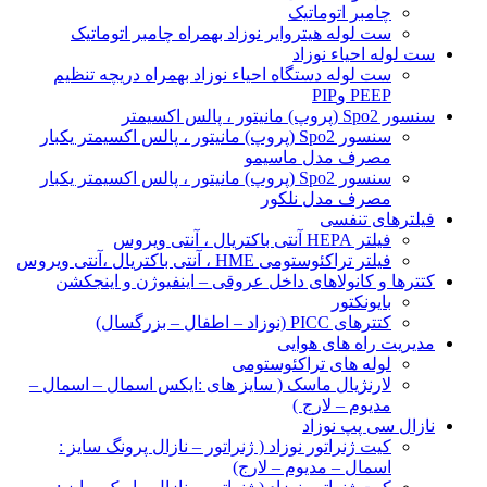
چامبر اتوماتیک
ست لوله هیتروایر نوزاد بهمراه چامبر اتوماتیک
ست لوله احیاء نوزاد
ست لوله دستگاه احیاء نوزاد بهمراه دریچه تنظیم
PEEP وPIP
سنسور Spo2 (پروپ) مانیتور ، پالس اکسیمتر
سنسور Spo2 (پروپ) مانیتور ، پالس اکسیمتر یکبار
مصرف مدل ماسیمو
سنسور Spo2 (پروپ) مانیتور ، پالس اکسیمتر یکبار
مصرف مدل نلکور
فیلترهای تنفسی
فیلتر HEPA آنتی باکتریال ، آنتی ویروس
فیلتر تراکئوستومی HME ، آنتی باکتریال ،آنتی ویروس
کتترها و کانولاهای داخل عروقی – اینفیوژن و اینجکشن
بایونکتور
کتترهای PICC (نوزاد – اطفال – بزرگسال)
مدیریت راه های هوایی
لوله های تراکئوستومی
لارنژیال ماسک ( سایز های :ایکس اسمال – اسمال –
مدیوم – لارج )
نازال سی پپ نوزاد
کیت ژنراتور نوزاد ( ژنراتور – نازال پرونگ سایز :
اسمال – مدیوم – لارج)