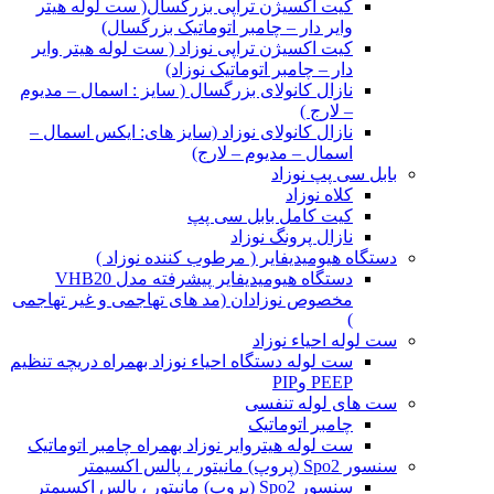
کیت اکسیژن تراپی بزرگسال( ست لوله هیتر
وایر دار – چامبر اتوماتیک بزرگسال)
کیت اکسیژن تراپی نوزاد ( ست لوله هیتر وایر
دار – چامبر اتوماتیک نوزاد)
نازال کانولای بزرگسال ( سایز : اسمال – مدیوم
– لارج )
نازال کانولای نوزاد (سایز های: ایکس اسمال –
اسمال – مدیوم – لارج)
بابل سی پپ نوزاد
کلاه نوزاد
کیت کامل بابل سی پپ
نازال پرونگ نوزاد
دستگاه هیومیدیفایر ( مرطوب کننده نوزاد )
دستگاه هیومیدیفایر پیشرفته مدل VHB20
مخصوص نوزادان (مد های تهاجمی و غیر تهاجمی
)
ست لوله احیاء نوزاد
ست لوله دستگاه احیاء نوزاد بهمراه دریچه تنظیم
PEEP وPIP
ست های لوله تنفسی
چامبر اتوماتیک
ست لوله هیتروایر نوزاد بهمراه چامبر اتوماتیک
سنسور Spo2 (پروپ) مانیتور ، پالس اکسیمتر
سنسور Spo2 (پروپ) مانیتور ، پالس اکسیمتر