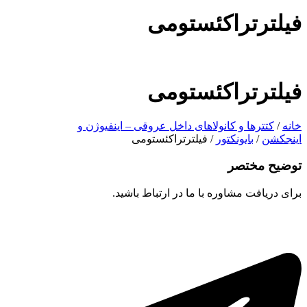
فیلترتراکئستومی
فیلترتراکئستومی
خانه
/
کتترها و کانولاهای داخل عروقی – اینفیوژن و
اینجکشن
/
بایونکتور
/ فیلترتراکئستومی
توضیح مختصر
برای دریافت مشاوره با ما در ارتباط باشید.