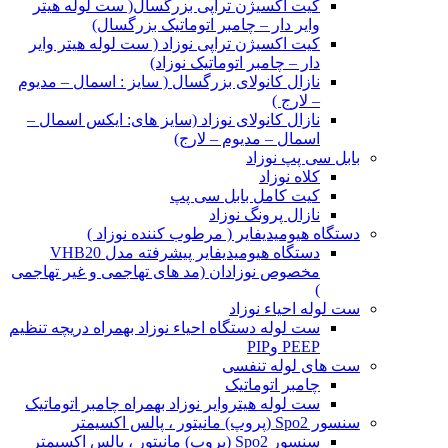
کیت اکسیژن تراپی بزرگسال( ست لوله هیتر
وایر دار – چامبر اتوماتیک بزرگسال)
کیت اکسیژن تراپی نوزاد ( ست لوله هیتر وایر
دار – چامبر اتوماتیک نوزاد)
نازال کانولای بزرگسال ( سایز : اسمال – مدیوم
– لارج )
نازال کانولای نوزاد (سایز های: ایکس اسمال –
اسمال – مدیوم – لارج)
بابل سی پپ نوزاد
کلاه نوزاد
کیت کامل بابل سی پپ
نازال پرونگ نوزاد
دستگاه هیومیدیفایر ( مرطوب کننده نوزاد )
دستگاه هیومیدیفایر پیشرفته مدل VHB20
مخصوص نوزادان (مد های تهاجمی و غیر تهاجمی
)
ست لوله احیاء نوزاد
ست لوله دستگاه احیاء نوزاد بهمراه دریچه تنظیم
PEEP وPIP
ست های لوله تنفسی
چامبر اتوماتیک
ست لوله هیتروایر نوزاد بهمراه چامبر اتوماتیک
سنسور Spo2 (پروپ) مانیتور ، پالس اکسیمتر
سنسور Spo2 (پروپ) مانیتور ، پالس اکسیمتر