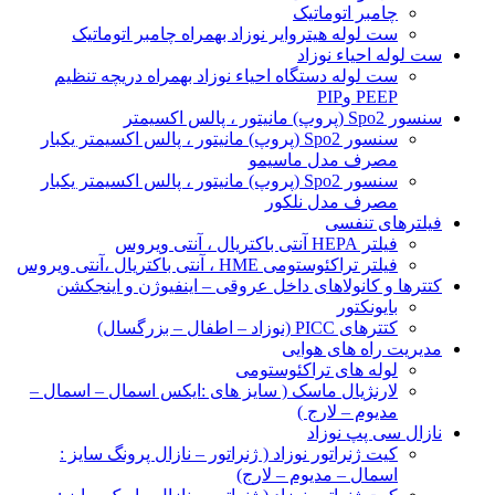
چامبر اتوماتیک
ست لوله هیتروایر نوزاد بهمراه چامبر اتوماتیک
ست لوله احیاء نوزاد
ست لوله دستگاه احیاء نوزاد بهمراه دریچه تنظیم
PEEP وPIP
سنسور Spo2 (پروپ) مانیتور ، پالس اکسیمتر
سنسور Spo2 (پروپ) مانیتور ، پالس اکسیمتر یکبار
مصرف مدل ماسیمو
سنسور Spo2 (پروپ) مانیتور ، پالس اکسیمتر یکبار
مصرف مدل نلکور
فیلترهای تنفسی
فیلتر HEPA آنتی باکتریال ، آنتی ویروس
فیلتر تراکئوستومی HME ، آنتی باکتریال ،آنتی ویروس
کتترها و کانولاهای داخل عروقی – اینفیوژن و اینجکشن
بایونکتور
کتترهای PICC (نوزاد – اطفال – بزرگسال)
مدیریت راه های هوایی
لوله های تراکئوستومی
لارنژیال ماسک ( سایز های :ایکس اسمال – اسمال –
مدیوم – لارج )
نازال سی پپ نوزاد
کیت ژنراتور نوزاد ( ژنراتور – نازال پرونگ سایز :
اسمال – مدیوم – لارج)