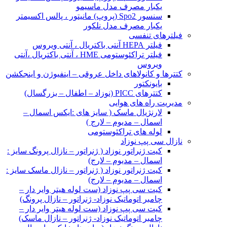
یکبار مصرف مدل ماسیمو
سنسور Spo2 (پروپ) مانیتور ، پالس اکسیمتر
یکبار مصرف مدل نلکور
فیلترهای تنفسی
فیلتر HEPA آنتی باکتریال ، آنتی ویروس
فیلتر تراکئوستومی HME ، آنتی باکتریال ،آنتی
ویروس
کتترها و کانولاهای داخل عروقی – اینفیوژن و اینجکشن
بایونکتور
کتترهای PICC (نوزاد – اطفال – بزرگسال)
مدیریت راه های هوایی
لارنژیال ماسک ( سایز های :ایکس اسمال –
اسمال – مدیوم – لارج )
لوله های تراکئوستومی
نازال سی پپ نوزاد
کیت ژنراتور نوزاد ( ژنراتور – نازال پرونگ سایز :
اسمال – مدیوم – لارج)
کیت ژنراتور نوزاد ( ژنراتور – نازال ماسک سایز :
اسمال – مدیوم – لارج)
کیت سی پپ نوزاد (ست لوله هیتر وایر دار –
چامبر اتوماتیک نوزاد- ژنراتور – نازال پرونگ)
کیت سی پپ نوزاد (ست لوله هیتر وایر دار –
چامبر اتوماتیک نوزاد- ژنراتور – نازال ماسک)