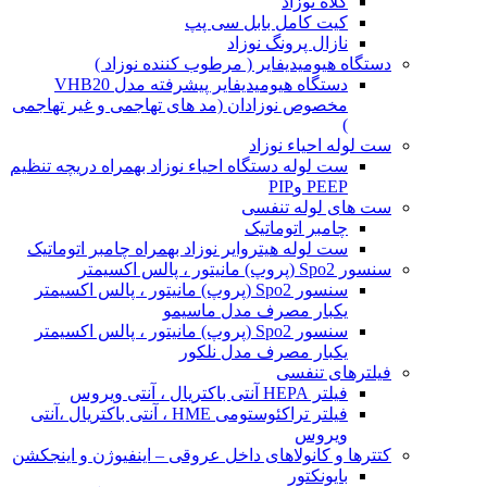
کلاه نوزاد
کیت کامل بابل سی پپ
نازال پرونگ نوزاد
دستگاه هیومیدیفایر ( مرطوب کننده نوزاد )
دستگاه هیومیدیفایر پیشرفته مدل VHB20
مخصوص نوزادان (مد های تهاجمی و غیر تهاجمی
)
ست لوله احیاء نوزاد
ست لوله دستگاه احیاء نوزاد بهمراه دریچه تنظیم
PEEP وPIP
ست های لوله تنفسی
چامبر اتوماتیک
ست لوله هیتروایر نوزاد بهمراه چامبر اتوماتیک
سنسور Spo2 (پروپ) مانیتور ، پالس اکسیمتر
سنسور Spo2 (پروپ) مانیتور ، پالس اکسیمتر
یکبار مصرف مدل ماسیمو
سنسور Spo2 (پروپ) مانیتور ، پالس اکسیمتر
یکبار مصرف مدل نلکور
فیلترهای تنفسی
فیلتر HEPA آنتی باکتریال ، آنتی ویروس
فیلتر تراکئوستومی HME ، آنتی باکتریال ،آنتی
ویروس
کتترها و کانولاهای داخل عروقی – اینفیوژن و اینجکشن
بایونکتور